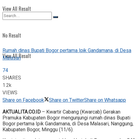
View All Result
No Result
Rumah dinas Bupati Bogor pertama Ipik Gandamana, di Desa
View All Result
Malasari
74
SHARES
1.2k
VIEWS
Share on Facebook
Share on Twitter
Share on Whatsapp
AKTUALITA.CO.ID
– Kwartir Cabang (Kwarcab) Gerakan
Pramuka Kabupaten Bogor mengunjungi rumah dinas Bupati
Bogor pertama Ipik Gandamana, di Desa Malasari, Nanggung,
Kabupaten Bogor, Minggu (11/6).