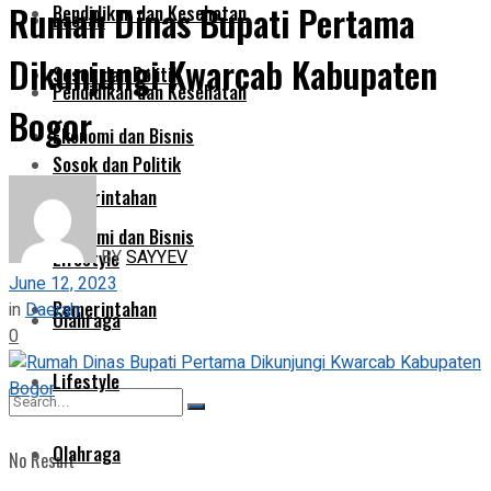
Rumah Dinas Bupati Pertama
Pendidikan dan Kesehatan
Daerah
Dikunjungi Kwarcab Kabupaten
Sosok dan Politik
Pendidikan dan Kesehatan
Bogor
Ekonomi dan Bisnis
Sosok dan Politik
Pemerintahan
Ekonomi dan Bisnis
BY
SAYYEV
Lifestyle
June 12, 2023
Pemerintahan
in
Daerah
Olahraga
0
Lifestyle
Olahraga
No Result