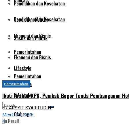
Daerah
Pendidikan dan Kesehatan
Pendidikan dan Kesehatan
Sosok dan Politik
Ekonomi dan Bisnis
Sosok dan Politik
Pemerintahan
Ekonomi dan Bisnis
Lifestyle
Pemerintahan
Olahraga
Pemerintahan
Ikuti Arahan KPK, Pemkab Bogor Tunda Pembangunan Hot
Lifestyle
BY
ARSYIT SYARIFUDIN
Olahraga
March 30, 2026
No Result
0