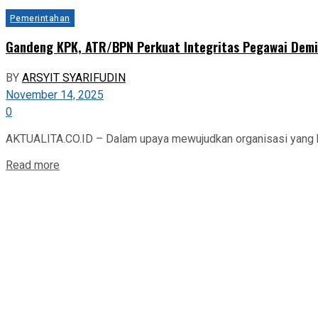
Pemerintahan
Gandeng KPK, ATR/BPN Perkuat Integritas Pegawai Demi
BY
ARSYIT SYARIFUDIN
November 14, 2025
0
AKTUALITA.CO.ID – Dalam upaya mewujudkan organisasi yang be
Read more