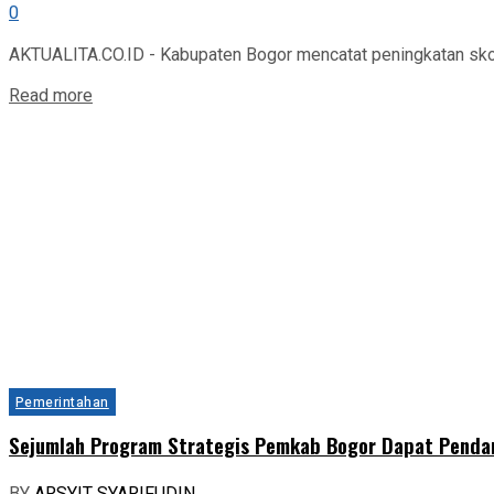
0
AKTUALITA.CO.ID - Kabupaten Bogor mencatat peningkatan skor i
Read more
Pemerintahan
Sejumlah Program Strategis Pemkab Bogor Dapat Pend