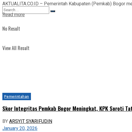
AKTUALITA.CO.ID – Pemerintah Kabupaten (Pemkab) Bogor mem
View All Result
Read more
No Result
View All Result
Pemerintahan
Skor Integritas Pemkab Bogor Meningkat, KPK Soroti Ta
BY
ARSYIT SYARIFUDIN
January 20, 2026