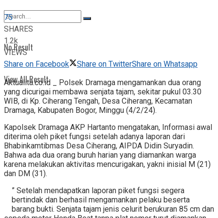
View All Result
75
SHARES
1.2k
No Result
VIEWS
Share on Facebook
Share on Twitter
Share on Whatsapp
View All Result
Aktualita.co.id _ Polsek Dramaga mengamankan dua orang
yang dicurigai membawa senjata tajam, sekitar pukul 03.30
WIB, di Kp. Ciherang Tengah, Desa Ciherang, Kecamatan
Dramaga, Kabupaten Bogor, Minggu (4/2/24).
Kapolsek Dramaga AKP Hartanto mengatakan, Informasi awal
diterima oleh piket fungsi setelah adanya laporan dari
Bhabinkamtibmas Desa Ciherang, AIPDA Didin Suryadin.
Bahwa ada dua orang buruh harian yang diamankan warga
karena melakukan aktivitas mencurigakan, yakni inisial M (21)
dan DM (31).
” Setelah mendapatkan laporan piket fungsi segera
bertindak dan berhasil mengamankan pelaku beserta
barang bukti. Senjata tajam jenis celurit berukuran 85 cm dan