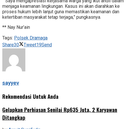
” Saya mengapresiasi kerjasama warga yang ikut andil dalam
menjaga keamanan lingkungan. Kasus ini akan diarahkan ke
proses hukum lebih lanjut guna memastikan keamanan dan
ketertiban masyarakat tetap terjaga,” pungkasnya.
** Nay Nur’ain
Tags:
Polsek Dramaga
Share
30
Tweet
19
Send
sayyev
Rekomendasi Untuk Anda
Gelapkan Perhiasan Senilai Rp635 Juta, 2 Karyawan
Ditangkap