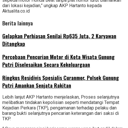
sepeda motor Honda Beat tanpa plat nomor turut diamankan
dari lokasi kejadian,” ungkap AKP Hartanto kepada
Aktualita.co.id
Berita lainnya
Gelapkan Perhiasan Senilai Rp635 Juta, 2 Karyawan
Ditangkap
‎Percobaan Pencurian Motor di Kota Wisata Gunung
Putri Diselesaikan Secara Kekeluargaan
Ringkus Residivis Spesialis Curanmor, Polsek Gunung
Putri Amankan Senjata Rakitan
Lebih lanjut AKP Hartanto menjelaskan, Proses selanjutnya
melibatkan tindakan kepolisian seperti mendatangi Tempat
Kejadian Perkara (TKP), pengamanan terhadap pelaku dan
barang bukti selanjutnya pencarian keterangan dari saksi di
TKP.