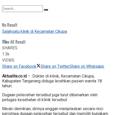
View All Result
No Result
Salahsatu klinik di Kecamatan Cikupa
75
View All Result
SHARES
1.3k
VIEWS
Share on Facebook
Share on Twitter
Share on Whatsapp
Aktualita.co.id
– Dokter di klinik, Kecamatan Cikupa,
Kabupaten Tangerang diduga lecehkan pasien wanita 18
tahun.
Dugaan pelecehan tersebut juga turut dibenarkan oleh
petugas kesehatan di klinik tersebut.
Meski demikian, dirinya enggan menjelaskan secara rinci
peristiwa dugaan pelecehan tersebut dan memilih bungkam.