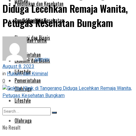
Daerah
Pendidikan dan Kesehatan
Diduga Lecehkan Remaja Wanita,
Petugas Kesehatan Bungkam
Pendidikan dan Kesehatan
Sosok dan Politik
Ekonomi dan Bisnis
Sosok dan Politik
Pemerintahan
by
sayyev
Ekonomi dan Bisnis
August 8, 2023
Lifestyle
in
Hukum dan Kriminal
Pemerintahan
0
Olahraga
Lifestyle
Olahraga
No Result