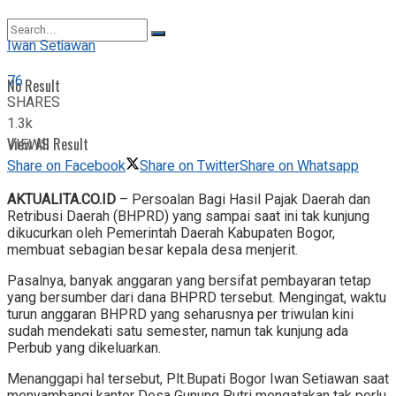
View All Result
Iwan Setiawan
76
No Result
SHARES
1.3k
View All Result
VIEWS
Share on Facebook
Share on Twitter
Share on Whatsapp
AKTUALITA.CO.ID
– Persoalan Bagi Hasil Pajak Daerah dan
Retribusi Daerah (BHPRD) yang sampai saat ini tak kunjung
dikucurkan oleh Pemerintah Daerah Kabupaten Bogor,
membuat sebagian besar kepala desa menjerit.
Pasalnya, banyak anggaran yang bersifat pembayaran tetap
yang bersumber dari dana BHPRD tersebut. Mengingat, waktu
turun anggaran BHPRD yang seharusnya per triwulan kini
sudah mendekati satu semester, namun tak kunjung ada
Perbub yang dikeluarkan.
Menanggapi hal tersebut, Plt.Bupati Bogor Iwan Setiawan saat
menyambangi kantor Desa Gunung Putri mengatakan tak perlu