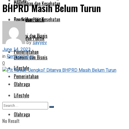
Daerah
Pendidikan dan Kesehatan
BHPRD Masih Belum Turun
Pendidikan dan Kesehatan
Sosok dan Politik
Ekonomi dan Bisnis
Sosok dan Politik
by
sayyev
June 14, 2023
Pemerintahan
in
Pemerintahan
Ekonomi dan Bisnis
0
Lifestyle
Pemerintahan
Olahraga
Lifestyle
Olahraga
No Result