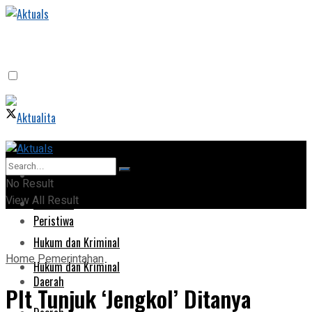
Home
Home
No Result
View All Result
Peristiwa
Peristiwa
Hukum dan Kriminal
Home
Pemerintahan
Hukum dan Kriminal
Daerah
Plt Tunjuk ‘Jengkol’ Ditanya