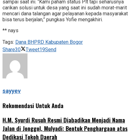
sampai saat ini. “Kami paham status Plt tapi seharusnya
carikan solusi untuk desa yang saat ini sudah morat-marit
mencari dana talangan agar pelayanan kepada masyarakat
bisa terus berjalan,” pungkas Yofie mengakhiri.
** nays
Tags:
Dana BHPRD Kabupaten Bogor
Share
30
Tweet
19
Send
sayyev
Rekomendasi Untuk Anda
H.M. Syurdi Rusuh Resmi Diabadikan Menjadi Nama
Jalan di Jonggol, Mulyadi: Bentuk Penghargaan atas
Dedikasi Tokoh Daerah