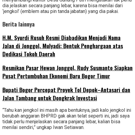
dia jelaskan secara panjang lebar, karena bisa menilai dari
‘jengkol’ (emblem atau pin tanda jabatan) yang dia pakai.
Berita lainnya
H.M. Syurdi Rusuh Resmi Diabadikan Menjadi Nama
Jalan di Jonggol, Mulyadi: Bentuk Penghargaan atas
Dedikasi Tokoh Daerah
Resmikan Pasar Hewan Jonggol, Rudy Susmanto Siapkan
Pusat Pertumbuhan Ekonomi Baru Bogor Timur
Bupati Bogor Percepat Proyek Tol Depok–Antasari dan
Jalan Tambang untuk Dongkrak Investasi
“Tahu kan jengkol ini masih apa bentuknya, jadi kalo jengkol ini
berubah anggaran BHPRD gak akan telat seperti ini, jadi saya
tidak perlu menjelaskan secara panjang lebar, kalian bisa
menilai sendiri,” ungkap Iwan Setiawan.