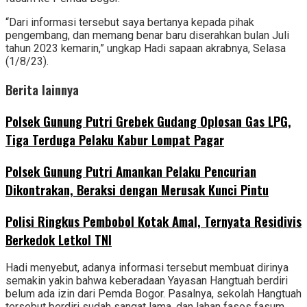
“Dari informasi tersebut saya bertanya kepada pihak
pengembang, dan memang benar baru diserahkan bulan Juli
tahun 2023 kemarin,” ungkap Hadi sapaan akrabnya, Selasa
(1/8/23).
Berita lainnya
Polsek Gunung Putri Grebek Gudang Oplosan Gas LPG,
Tiga Terduga Pelaku Kabur Lompat Pagar
Polsek Gunung Putri Amankan Pelaku Pencurian
Dikontrakan, Beraksi dengan Merusak Kunci Pintu
Polisi Ringkus Pembobol Kotak Amal, Ternyata Residivis
Berkedok Letkol TNI
Hadi menyebut, adanya informasi tersebut membuat dirinya
semakin yakin bahwa keberadaan Yayasan Hangtuah berdiri
belum ada izin dari Pemda Bogor. Pasalnya, sekolah Hangtuah
tersebut berdiri sudah sangat lama, dan lahan fasos fasum