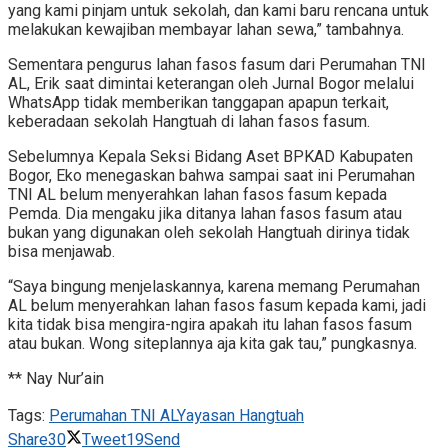
yang kami pinjam untuk sekolah, dan kami baru rencana untuk
melakukan kewajiban membayar lahan sewa,” tambahnya.
Sementara pengurus lahan fasos fasum dari Perumahan TNI
AL, Erik saat dimintai keterangan oleh Jurnal Bogor melalui
WhatsApp tidak memberikan tanggapan apapun terkait,
keberadaan sekolah Hangtuah di lahan fasos fasum.
Sebelumnya Kepala Seksi Bidang Aset BPKAD Kabupaten
Bogor, Eko menegaskan bahwa sampai saat ini Perumahan
TNI AL belum menyerahkan lahan fasos fasum kepada
Pemda. Dia mengaku jika ditanya lahan fasos fasum atau
bukan yang digunakan oleh sekolah Hangtuah dirinya tidak
bisa menjawab.
“Saya bingung menjelaskannya, karena memang Perumahan
AL belum menyerahkan lahan fasos fasum kepada kami, jadi
kita tidak bisa mengira-ngira apakah itu lahan fasos fasum
atau bukan. Wong siteplannya aja kita gak tau,” pungkasnya.
** Nay Nur’ain
Tags:
Perumahan TNI AL
Yayasan Hangtuah
Share
30
Tweet
19
Send