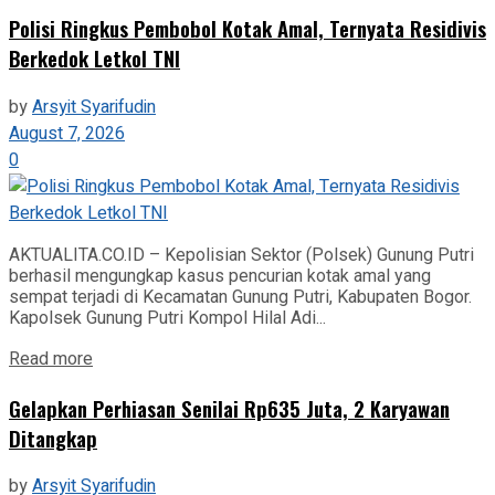
Polisi Ringkus Pembobol Kotak Amal, Ternyata Residivis
Berkedok Letkol TNI
by
Arsyit Syarifudin
August 7, 2026
0
AKTUALITA.CO.ID – Kepolisian Sektor (Polsek) Gunung Putri
berhasil mengungkap kasus pencurian kotak amal yang
sempat terjadi di Kecamatan Gunung Putri, Kabupaten Bogor.
Kapolsek Gunung Putri Kompol Hilal Adi...
Read more
Gelapkan Perhiasan Senilai Rp635 Juta, 2 Karyawan
Ditangkap
by
Arsyit Syarifudin