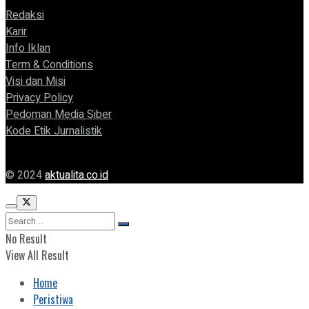
Redaksi
Karir
Info Iklan
Term & Conditions
Visi dan Misi
Privacy Policy
Pedoman Media Siber
Kode Etik Jurnalistik
© 2024
aktualita.co.id
No Result
View All Result
Home
Peristiwa