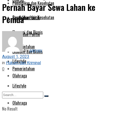
Daerah
Pendidikan dan Kesehatan
Pernah Bayar Sewa Lahan ke
Pemda
Pendidikan dan Kesehatan
Sosok dan Politik
Ekonomi dan Bisnis
Sosok dan Politik
Pemerintahan
by
sayyev
Ekonomi dan Bisnis
August 1, 2023
Lifestyle
in
Hukum dan Kriminal
Pemerintahan
0
Olahraga
Lifestyle
Olahraga
No Result