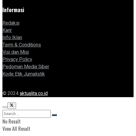
Informasi
Redaksi
Karir
Info Iklan
Term & Conditions
Visi dan Misi
Privacy Policy
Pedoman Media Siber
Kode Etik Jurnalistik
© 2024
aktualita.co.id
No Result
View All Result