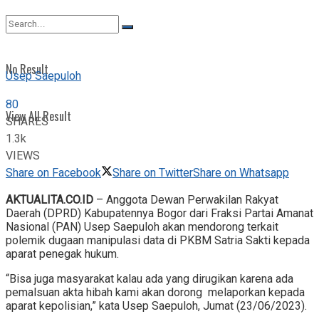
View All Result
No Result
Usep Saepuloh
80
View All Result
SHARES
1.3k
VIEWS
Share on Facebook
Share on Twitter
Share on Whatsapp
AKTUALITA.CO.ID
– Anggota Dewan Perwakilan Rakyat
Daerah (DPRD) Kabupatennya Bogor dari Fraksi Partai Amanat
Nasional (PAN) Usep Saepuloh akan mendorong terkait
polemik dugaan manipulasi data di PKBM Satria Sakti kepada
aparat penegak hukum.
“Bisa juga masyarakat kalau ada yang dirugikan karena ada
pemalsuan akta hibah kami akan dorong melaporkan kepada
aparat kepolisian,” kata Usep Saepuloh, Jumat (23/06/2023).