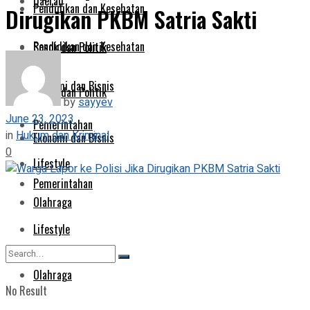
Daerah
Pendidikan dan Kesehatan
Dirugikan PKBM Satria Sakti
Pendidikan dan Kesehatan
Sosok dan Politik
Ekonomi dan Bisnis
Sosok dan Politik
by
sayyev
June 23, 2023
Pemerintahan
in
Hukum dan Kriminal
Ekonomi dan Bisnis
0
Lifestyle
Pemerintahan
Olahraga
Lifestyle
Olahraga
No Result